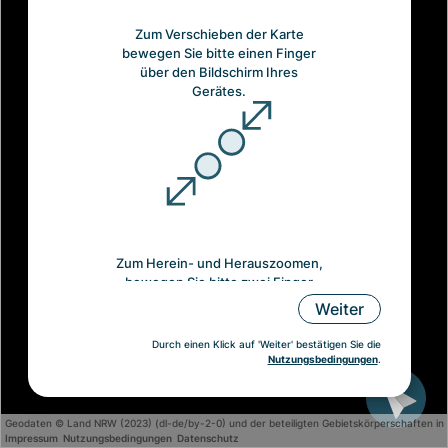
Zum Verschieben der Karte
bewegen Sie bitte einen Finger
über den Bildschirm Ihres
Gerätes.
Zum Herein- und Herauszoomen,
bewegen Sie bitte zwei Finger
aufeinander zu oder voneinander
Weiter
weg.
Durch einen Klick auf 'Weiter' bestätigen Sie die
Nutzungsbedingungen
.
Geodaten © Land NRW (2023) (dl-de/by-2-0) und der beteiligten Gebietskörperschaften i
Impressum
Nutzungsbedingungen
Datenschutz